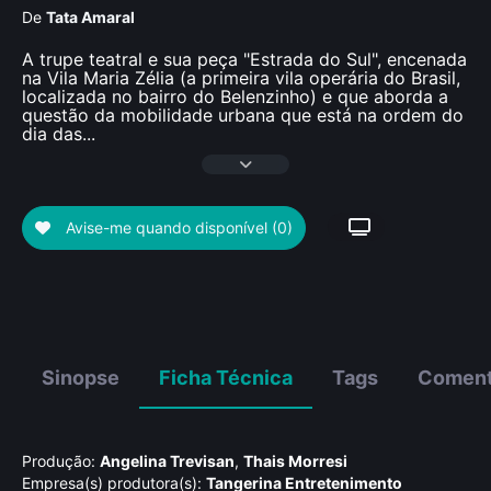
De
Tata Amaral
A trupe teatral e sua peça "Estrada do Sul", encenada
na Vila Maria Zélia (a primeira vila operária do Brasil,
localizada no bairro do Belenzinho) e que aborda a
questão da mobilidade urbana que está na ordem do
dia das
...
Avise-me quando disponível
(0)
Sinopse
Ficha Técnica
Tags
Coment
Produção:
Angelina Trevisan
,
Thais Morresi
Empresa(s) produtora(s):
Tangerina Entretenimento