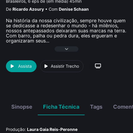
Brasileiros, 6 eps de (em média) 45min
De
Ricardo Azoury
•
Com
Denise Schaan
Na história da nossa civilização, sempre houve quem
se dedicasse a redesenhar o mundo - há milênios,
nossos antepassados deixaram suas marcas na terra.
Com barro, palha ou pedra dura, eles ergueram e
organizaram seus
...
Assista
Assistir Trecho
Sinopse
Ficha Técnica
Tags
Coment
Produção:
Laura Gaia Reis-Peronne