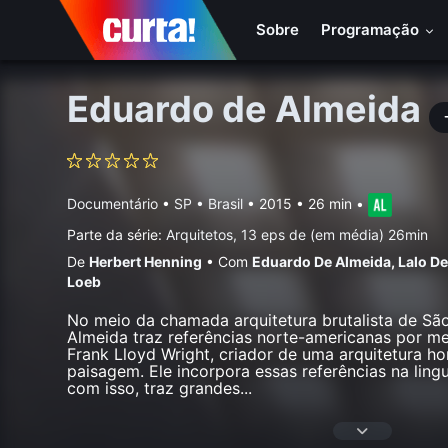
Sobre
Programação
Eduardo de Almeida
Documentário
•
SP • Brasil
• 2015 • 26 min
•
Parte da série:
Arquitetos, 13 eps de (em média) 26min
De
Herbert Henning
•
Com
Eduardo De Almeida
,
Lalo D
Loeb
No meio da chamada arquitetura brutalista de Sã
Almeida traz referências norte-americanas por m
Frank Lloyd Wright, criador de uma arquitetura ho
paisagem. Ele incorpora essas referências na lin
com isso, traz grandes
...