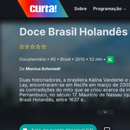
Sobre
Programação
Doce Brasil Holandês
Documentário
•
RS • Brasil
• 2010 • 52 min
•
De
Monica Schmiedt
Duas historiadoras, a brasileira Kalina Vanderlei 
Ley, encontraram-se em Recife em março de 2009 
as contradições do mito que se criou acerca da i
Pernambuco, no século 17. Maurício de Nassau (qu
Brasil Holandês, entre 1637 e
...
Avise-me quando disponível
(14)