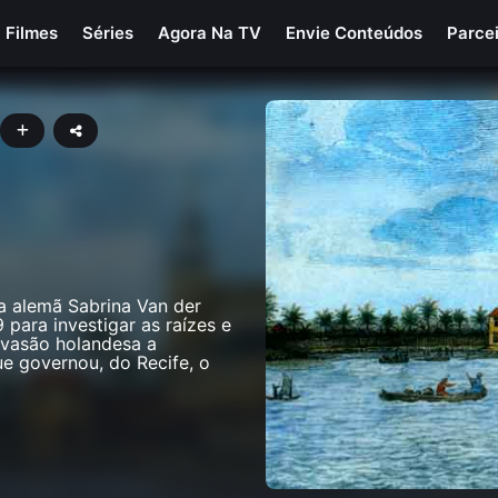
Filmes
Séries
Agora Na TV
Envie Conteúdos
Parce
e a alemã Sabrina Van der
para investigar as raízes e
nvasão holandesa a
e governou, do Recife, o