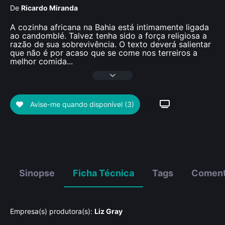
De
Ricardo Miranda
A cozinha africana na Bahia está intimamente ligada
ao candomblé. Talvez tenha sido a força religiosa a
razão de sua sobrevivência. O texto deverá salientar
que não é por acaso que se come nos terreiros a
melhor comida
...
Avise-me quando disponível
(3)
Sinopse
Ficha Técnica
Tags
Coment
Empresa(s) produtora(s):
Liz Gray