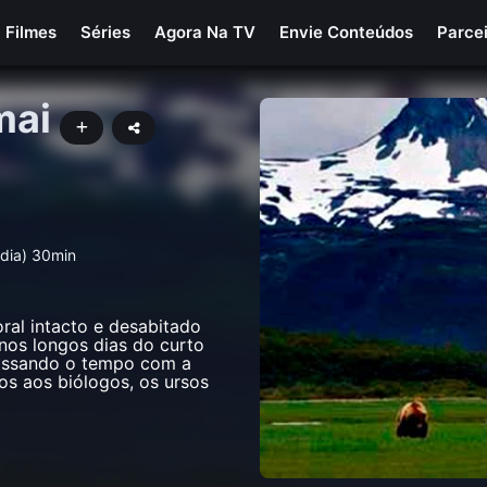
Filmes
Séries
Agora Na TV
Envie Conteúdos
Parce
mai
édia) 30min
ral intacto e desabitado
nos longos dias do curto
passando o tempo com a
s aos biólogos, os ursos