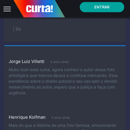
ENTRAR
| De
Jorge Luiz Villetti
5 anos atrás
Muito bom esse curta, agora conheci o autor dessa foto
antológica que marcou época e continua marcando. Essa
pendência sobre o direito autoral e seu uso sem o devido
ressarcimento ao autor, espero que a justiça a faça com
urgência .
Henrique Koifman
5 anos atrás
Mais do que a história de uma foto famosa, emocionante