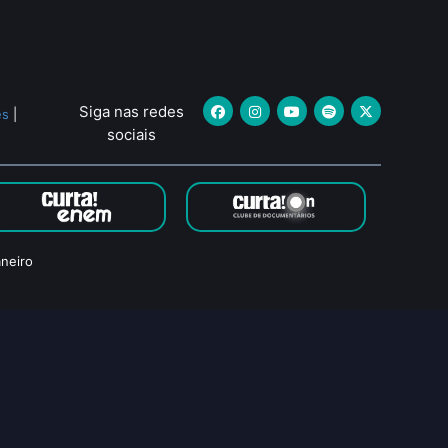
Siga nas redes
es
|
sociais
neiro