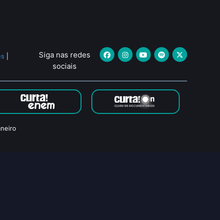
Siga nas redes
es
|
sociais
neiro