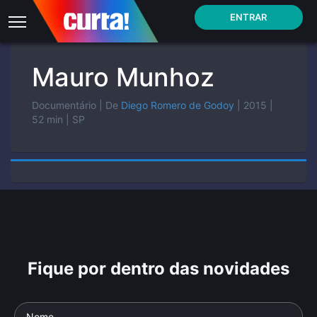
ENTRAR
Mauro Munhoz
Documentário
| De
Diego Romero de Godoy
| 2015
|
52 min
| SP
Fique por dentro das novidades