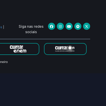
Siga nas redes
es
|
sociais
neiro