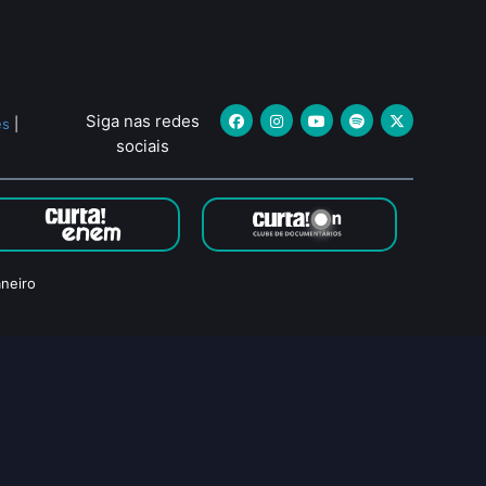
Siga nas redes
es
|
sociais
neiro