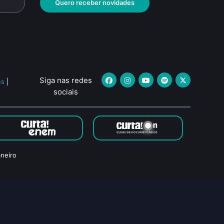
Quero receber novidades
Siga nas redes
es
|
sociais
neiro