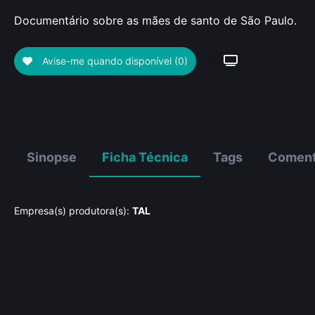
Documentário sobre as mães de santo de São Paulo.
Avise-me quando disponível
(0)
Sinopse
Ficha Técnica
Tags
Coment
Empresa(s) produtora(s):
TAL