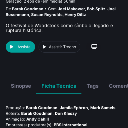
Geração, 2 eps de (em média) 50min
De
Barak Goodman
•
Com
Joel Makower
,
Bob Spitz
,
Joel
Rosenmann
,
Susan Reynolds
,
Henry Diltz
O festival de Woodstock como símbolo, legado e
ruptura histórica.
Assista
Assistir Trecho
Sinopse
Ficha Técnica
Tags
Coment
Produção:
Barak Goodman
,
Jamila Ephron
,
Mark Samels
Roteiro:
Barak Goodman
,
Don Kleszy
Animação:
Andy Cahill
Empresa(s) produtora(s):
PBS International