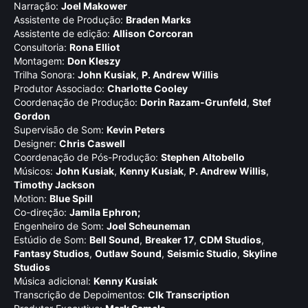
Narração:
Joel Makower
Assistente de Produção:
Braden Marks
Assistente de edição:
Allison Corcoran
Consultoria:
Rona Elliot
Montagem:
Don Kleszy
Trilha Sonora:
John Kusiak
,
P. Andrew Willis
Produtor Associado:
Charlotte Cooley
Coordenação de Produção:
Dorin Razam-Grunfeld
,
Stef
Gordon
Supervisão de Som:
Kevin Peters
Designer:
Chris Caswell
Coordenação de Pós-Produção:
Stephen Altobello
Músicos:
John Kusiak
,
Kenny Kusiak
,
P. Andrew Willis
,
Timothy Jackson
Motion:
Blue Spill
Co-direção:
Jamila Ephron;
Engenheiro de Som:
Joel Scheuneman
Estúdio de Som:
Bell Sound
,
Breaker 17
,
CDM Studios
,
Fantasy Studios
,
Outlaw Sound
,
Seismic Studio
,
Skyline
Studios
Música adicional:
Kenny Kusiak
Transcrição de Depoimentos:
Clk Transcription