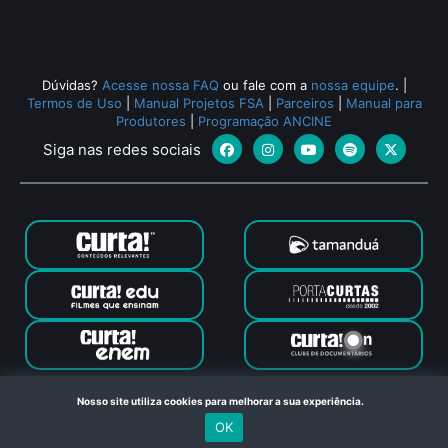
Dúvidas?
Acesse nossa FAQ
ou fale com a
nossa equipe
.
|
Termos de Uso
|
Manual Projetos FSA
|
Parceiros
|
Manual para
Produtores
|
Programação ANCINE
Siga nas redes sociais
Canal Curta © 2024. Todos os direitos reservados. Feito com
Nosso site utiliza cookies para melhorar a sua experiência.
no Rio de Janeiro
OK