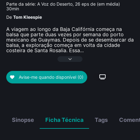
Parte da série:
A Voz do Deserto, 26 eps de (em média)
30min
De
Tom Kleespie
A viagem ao longo da Baja Califórnia começa na
balsa que parte duas vezes por semana do porto
mexicano de Guaymas. Depois de se desembarcar da
balsa, a exploração começa em volta da cidade
costeira de Santa Rosalia. Essa
...
Avise-me quando disponível
(0)
Sinopse
Ficha Técnica
Tags
Coment