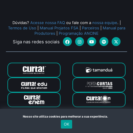
Dúvidas?
Acesse nossa FAQ
ou fale com a
nossa equipe
.
|
Termos de Uso
|
Manual Projetos FSA
|
Parceiros
|
Manual para
Produtores
|
Programação ANCINE
Siga nas redes sociais
Canal Curta © 2024. Todos os direitos reservados. Feito com
Nosso site utiliza cookies para melhorar a sua experiência.
no Rio de Janeiro
OK