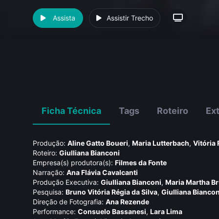
Assista
Assistir Trecho
Ficha Técnica
Tags
Roteiro
Ex
Produção:
Aline Gatto Boueri
,
Maria Lutterbach
,
Vitória 
Roteiro:
Giulliana Bianconi
Empresa(s) produtora(s):
Filmes da Fonte
Narração:
Ana Flávia Cavalcanti
Produção Executiva:
Giulliana Bianconi
,
Maria Martha B
Pesquisa:
Bruno Vitória Régia da Silva
,
Giulliana Biancon
Direção de Fotografia:
Ana Rezende
Performance:
Consuelo Bassanesi
,
Lara Lima