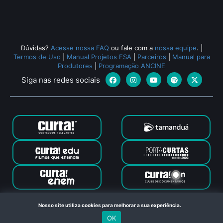
Dúvidas?
Acesse nossa FAQ
ou fale com a
nossa equipe
.
|
Termos de Uso
|
Manual Projetos FSA
|
Parceiros
|
Manual para
Produtores
|
Programação ANCINE
Siga nas redes sociais
Canal Curta © 2024. Todos os direitos reservados. Feito com
Nosso site utiliza cookies para melhorar a sua experiência.
no Rio de Janeiro
OK