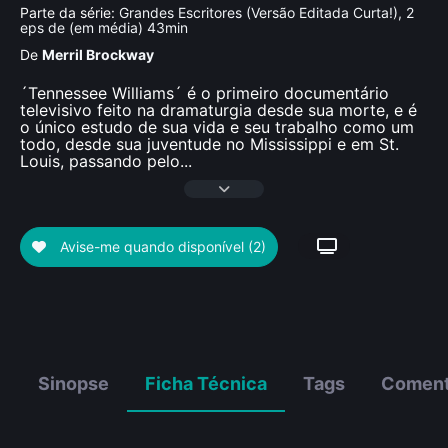
Parte da série:
Grandes Escritores (Versão Editada Curta!), 2
eps de (em média) 43min
De
Merril Brockway
´Tennessee Williams´ é o primeiro documentário
televisivo feito na dramaturgia desde sua morte, e é
o único estudo de sua vida e seu trabalho como um
todo, desde sua juventude no Mississippi e em St.
Louis, passando pelo
...
Avise-me quando disponível
(2)
Sinopse
Ficha Técnica
Tags
Coment