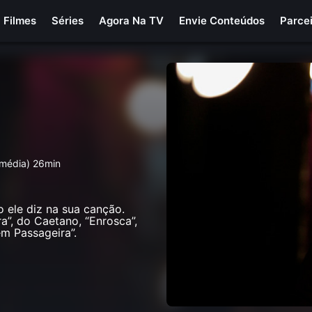
Filmes
Séries
Agora Na TV
Envie Conteúdos
Parce
 média) 26min
ele diz na sua canção.
a”, do Caetano, “Enrosca”,
em Passageira”.