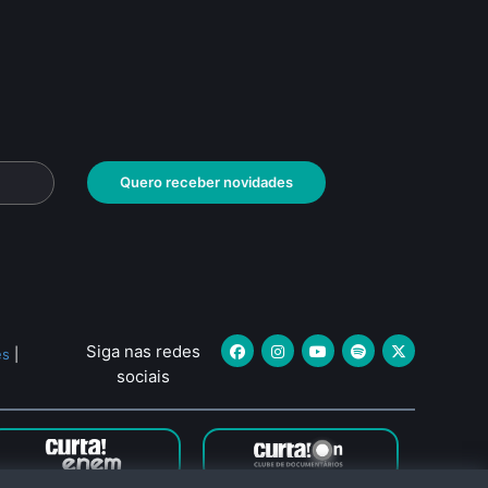
Quero receber novidades
Siga nas redes
es
|
sociais