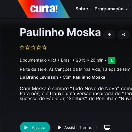
Sobre
Programação
Paulinho Moska
Documentário
•
RJ • Brasil
• 2015 • 26 min
•
Parte da série:
As Canções da Minha Vida, 13 eps de (em
De
Bruno Levinson
•
Com
Paulinho Moska
Com Moska é sempre “Tudo Novo de Novo”, como 
Para nós, ele trouxe uma versão inspirada de “Terr
sucesso de Fábio Jr, “Sonhos”, de Peninha e “Nuv
Assista
Assistir Trecho