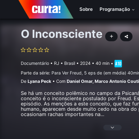
Sobre
Programação
O Inconsciente
Documentário
•
RJ • Brasil
• 2024 • 40 min
•
Parte da série:
Para Ver Freud, 5 eps de (em média) 40mi
De
Lyana Peck
•
Com
Daniel Omar
,
Marco Antonio Cout
Se há um conceito polêmico no campo da Psicanáli
conceito é o inconsciente postulado por Freud. E
episódio. As menções a este conceito, que faz fu
humano, aparecem desde muito cedo na obra do p
ocasionam rachas importantes na
...