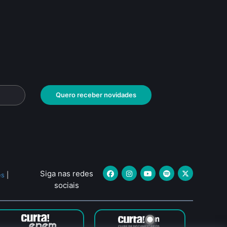
Quero receber novidades
Siga nas redes
es
|
sociais