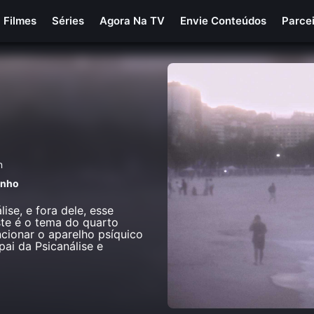
Filmes
Séries
Agora Na TV
Envie Conteúdos
Parce
n
inho
se, e fora dele, esse
ste é o tema do quarto
ncionar o aparelho psíquico
ai da Psicanálise e