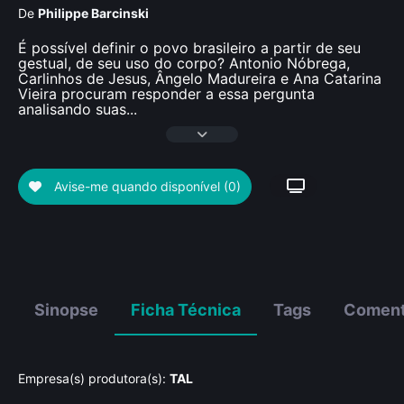
De
Philippe Barcinski
É possível definir o povo brasileiro a partir de seu
gestual, de seu uso do corpo? Antonio Nóbrega,
Carlinhos de Jesus, Ângelo Madureira e Ana Catarina
Vieira procuram responder a essa pergunta
analisando suas
...
Avise-me quando disponível
(0)
Sinopse
Ficha Técnica
Tags
Coment
Empresa(s) produtora(s):
TAL