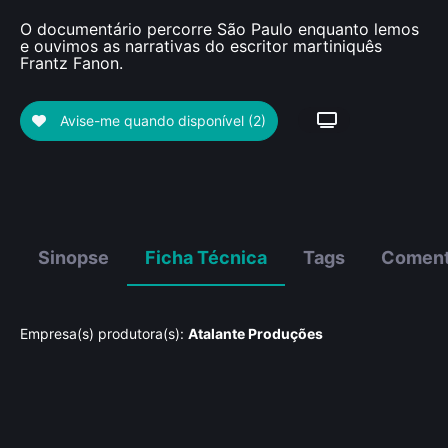
O documentário percorre São Paulo enquanto lemos
e ouvimos as narrativas do escritor martiniquês
Frantz Fanon.
Avise-me quando disponível
(2)
Sinopse
Ficha Técnica
Tags
Coment
Empresa(s) produtora(s):
Atalante Produções