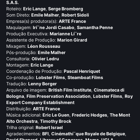
S.A.S.
Roteiro:
Eric Lange
,
Serge Bromberg
Som Direto:
Emile Malher
,
Robert Sidoli
Empresa(s) produtora(s):
ARTE France
Maquiagem:
Irí¨ne Jordi Casabo
,
Samantha Penne
Produção Executiva:
Marianne Lí¨re
Assistente de Produção:
Marion Girard
Mixagem:
Léon Rousseau
Pós-produção:
Emile Malher
Consultoria:
Olivier Ledru
Montagem:
Eric Lange
Coordenação de Produção:
Pascal Henriquet
Co-produção:
Lobster Films
,
Steamboat Films
Tradução:
Lenny Borger
Arquivo de imagem:
British Film Institute
,
Cinemateca di
Bologna
,
Film Preservation Association
,
Lobster Films
,
Roy
Export Company Establishment
Distribuição:
ARTE France
Música adicional:
Eric Le Guen
,
Frederic Hodges
,
The Mont
Alto Orchestra
,
Timothy Brock
Trilha original:
Robert Israel
Agradecimentos:
BFI
,
Cinémathí¨que Royale de Belgique
,
David Shepard
,
Library of Congress
,
Moma
,
UCLA