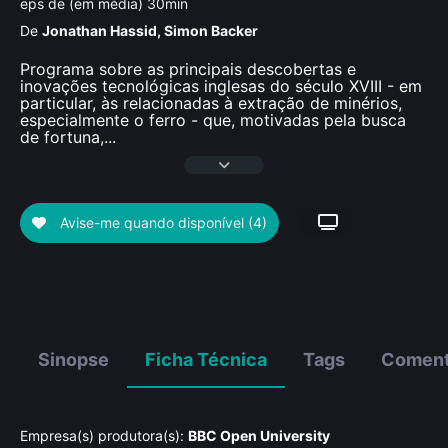
eps de (em média) 30min
De
Jonathan Hassid
,
Simon Backer
Programa sobre as principais descobertas e
inovações tecnológicas inglesas do século XVIII - em
particular, às relacionadas à extração de minérios,
especialmente o ferro - que, motivadas pela busca
de fortuna,
...
Avise-me quando disponível
(4)
Sinopse
Ficha Técnica
Tags
Coment
Empresa(s) produtora(s):
BBC Open University