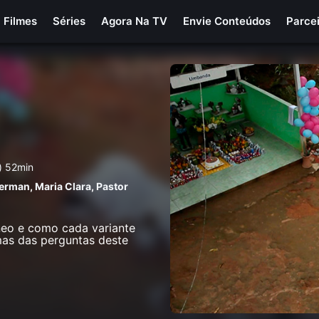
Filmes
Séries
Agora Na TV
Envie Conteúdos
Parce
) 52min
serman
,
Maria Clara
,
Pastor
neo e como cada variante
mas das perguntas deste