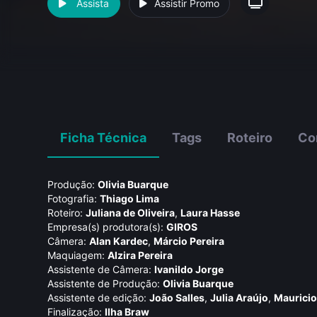
Assista
Assistir Promo
Ficha Técnica
Tags
Roteiro
Co
Produção:
Olivia Buarque
Fotografia:
Thiago Lima
Roteiro:
Juliana de Oliveira
,
Laura Hasse
Empresa(s) produtora(s):
GIROS
Câmera:
Alan Kardec
,
Márcio Pereira
Maquiagem:
Alzira Pereira
Assistente de Câmera:
Ivanildo Jorge
Assistente de Produção:
Olivia Buarque
Assistente de edição:
João Salles
,
Julia Araújo
,
Mauricio
Finalização:
Ilha Braw