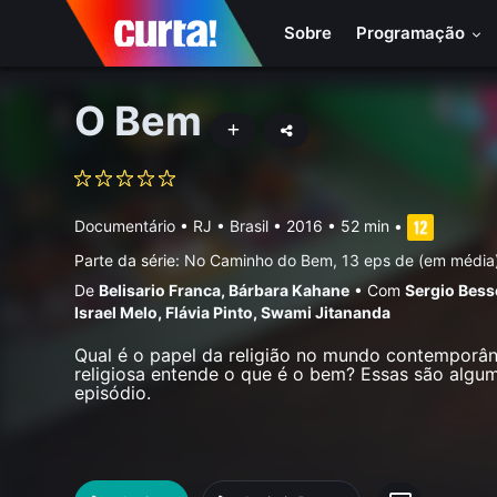
Sobre
Programação
O Bem
Documentário
•
RJ • Brasil
• 2016 • 52 min
•
Parte da série:
No Caminho do Bem, 13 eps de (em média
De
Belisario Franca
,
Bárbara Kahane
•
Com
Sergio Bes
Israel Melo
,
Flávia Pinto
,
Swami Jitananda
Qual é o papel da religião no mundo contemporâ
religiosa entende o que é o bem? Essas são algu
episódio.