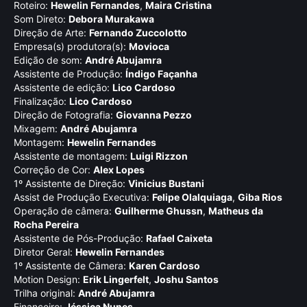
Roteiro:
Hewelin Fernandes
,
Maira Cristina
Som Direto:
Debora Murakawa
Direção de Arte:
Fernando Zuccolotto
Empresa(s) produtora(s):
Movioca
Edição de som:
André Abujamra
Assistente de Produção:
Índigo Façanha
Assistente de edição:
Lico Cardoso
Finalização:
Lico Cardoso
Direção de Fotografia:
Giovanna Pezzo
Mixagem:
André Abujamra
Montagem:
Hewelin Fernandes
Assistente de montagem:
Luigi Rizzon
Correção de Cor:
Alex Lopes
1º Assistente de Direção:
Vinicius Bustani
Assist de Produção Executiva:
Felipe Olalquiaga
,
Giba Rios
Operação de câmera:
Guilherme Ghussn
,
Matheus da
Rocha Pereira
Assistente de Pós-Produção:
Rafael Caixeta
Diretor Geral:
Hewelin Fernandes
1º Assistente de Câmera:
Karen Cardoso
Motion Design:
Erik Lingerfelt
,
Joshu Santos
Trilha original:
André Abujamra
Financeiro:
Jéssica Nunes