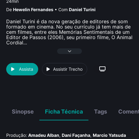
24min
De
Hewelin Fernandes
•
Com
Daniel Turini
Daniel Turini é da nova geração de editores de som
formado em cinema. No seu currículo já tem mais de
cem filmes, entre eles Memórias Sentimentais de um
Editor de Passos (2006), seu primeiro filme, O Animal
Cordial
...
Assista
Assistir Trecho
Sinopse
Ficha Técnica
Tags
Coment
Produção:
Amadeu Alban
,
Dani Façanha
,
Marcio Yatsuda