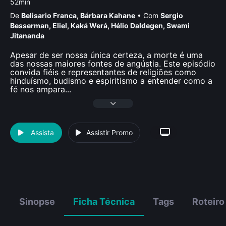
52min
De
Belisario Franca
,
Bárbara Kahane
•
Com
Sergio
Besserman
,
Eliel
,
Kaká Werá
,
Hélio Daldegen
,
Swami
Jitananda
Apesar de ser nossa única certeza, a morte é uma
das nossas maiores fontes de angústia. Este episódio
convida fiéis e representantes de religiões como
hinduísmo, budismo e espiritismo a entender como a
fé nos ampara
...
Assista
Assistir Promo
Sinopse
Ficha Técnica
Tags
Roteiro