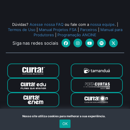
Dúvidas?
Acesse nossa FAQ
ou fale com a
nossa equipe
.
|
Termos de Uso
|
Manual Projetos FSA
|
Parceiros
|
Manual para
Produtores
|
Programação ANCINE
Siga nas redes sociais
Canal Curta © 2024. Todos os direitos reservados. Feito com
Nosso site utiliza cookies para melhorar a sua experiência.
no Rio de Janeiro
OK