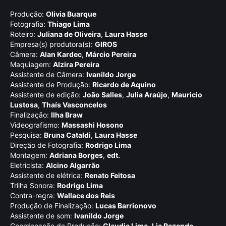
Produção:
Olivia Buarque
Fotografia:
Thiago Lima
Roteiro:
Juliana de Oliveira
,
Laura Hasse
Empresa(s) produtora(s):
GIROS
Câmera:
Alan Kardec
,
Márcio Pereira
Maquiagem:
Alzira Pereira
Assistente de Câmera:
Ivanildo Jorge
Assistente de Produção:
Ricardo de Aquino
Assistente de edição:
João Salles
,
Julia Araújo
,
Mauricio
Lustosa
,
Thaí­s Vasconcelos
Finalização:
Ilha Braw
Videografismo:
Massashi Hosono
Pesquisa:
Bruna Cataldi
,
Laura Hasse
Direção de Fotografia:
Rodrigo Lima
Montagem:
Adriana Borges
,
edt.
Eletricista:
Alcino Algarrão
Assistente de elétrica:
Renato Feitosa
Trilha Sonora:
Rodrigo Lima
Contra-regra:
Wallace dos Reis
Produção de Finalização:
Lucas Barrionovo
Assistente de som:
Ivanildo Jorge
Coordenação de Produção:
Claudia Lima
,
Lia Rezende