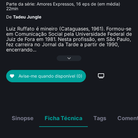
Parte da série:
Amores Expressos, 16 eps de (em média)
22min
De
Tadeu Jungle
Luiz Ruffato é mineiro (Cataguases, 1961). Formou-se
em Comunicação Social pela Universidade Federal de
Juiz de Fora em 1981. Nesta profissão, em São Paulo,
fez carreira no Jornal da Tarde a partir de 1990,
encerrando
...
Avise-me quando disponível
(0)
Sinopse
Ficha Técnica
Tags
Coment