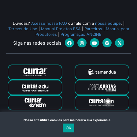
Dúvidas?
Acesse nossa FAQ
ou fale com a
nossa equipe
.
|
Termos de Uso
|
Manual Projetos FSA
|
Parceiros
|
Manual para
Produtores
|
Programação ANCINE
Siga nas redes sociais
Canal Curta © 2024. Todos os direitos reservados. Feito com
Nosso site utiliza cookies para melhorar a sua experiência.
no Rio de Janeiro
OK