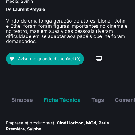
média) 26min
De
Laurent Préyale
Vindo de uma longa geração de atores, Lionel, John
e Ethel foram foram figuras importantes no cinema e
no teatro, mas em suas vidas pessoais tiveram
dificuldade em se adaptar aos papéis que lhe foram
demandados.
Avise-me quando disponível
(0)
Sinopse
Ficha Técnica
Tags
Coment
Empresa(s) produtora(s):
Ciné Horizon
,
MC4
,
Paris
Première
,
Sylphe