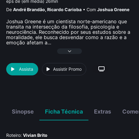
eps de (em média) 26min
De
André Brandão
,
Ricardo Carioba
•
Com
Joshua Greene
Joshua Greene é um cientista norte-americano que
transita na intersecção da filosofia, psicologia e
neurociência. Reconhecido por seus estudos sobre a
moralidade, ele busca desvendar como a razão e a
emoção afetam a
...
Assista
Assistir Promo
Sinopse
Ficha Técnica
Extras
Comen
Roteiro:
Vivian Brito