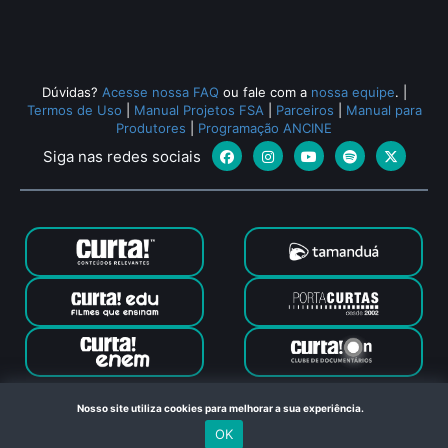
Dúvidas?
Acesse nossa FAQ
ou fale com a
nossa equipe
.
|
Termos de Uso
|
Manual Projetos FSA
|
Parceiros
|
Manual para
Produtores
|
Programação ANCINE
Siga nas redes sociais
Canal Curta © 2024. Todos os direitos reservados. Feito com
Nosso site utiliza cookies para melhorar a sua experiência.
no Rio de Janeiro
OK