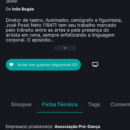
26min
De
Inês Bogéa
Diretor de teatro, iluminador, cenógrafo e figurinista,
José Possi Neto (1947) tem seu trabalho marcado
pelo trânsito entre as artes e pela presença do
artista em cena, sempre enfatizando a linguagem
corporal. O episódio
...
Avise-me quando disponível
(0)
Sinopse
Ficha Técnica
Tags
Coment
Empresa(s) produtora(s):
Associação Pró-Dança