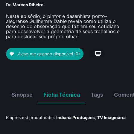
De
Marcos Ribeiro
Neste episódio, o pintor e desenhista porto-
alegrense Guilherme Dable revela como utiliza o
desenho de observação que faz em seu cotidiano
para desenvolver a geometria de seus trabalhos e
para deslocar seu próprio olhar.
Avise-me quando disponível
(0)
Sinopse
Ficha Técnica
Tags
Coment
Empresa(s) produtora(s):
Indiana Produções
,
TV Imaginária