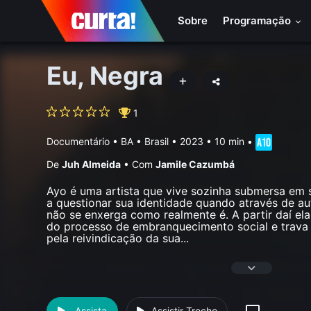
Sobre
Programação
Eu, Negra
1
Documentário
•
BA • Brasil
• 2023 • 10 min
•
De
Juh Almeida
•
Com
Jamile Cazumbá
Ayo é uma artista que vive sozinha submersa em
a questionar sua identidade quando através de au
não se enxerga como realmente é. A partir daí el
do processo de embranquecimento social e trava
pela reivindicação da sua
...
Assista
Assistir Trecho