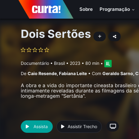
Sobre
Programação
Dois Sertões
Documentário
•
Brasil
• 2023 • 80 min
•
De
Caio Resende
,
Fabiana Leite
•
Com
Geraldo Sarno
,
C
A obra e a vida do importante cineasta brasileiro
intimamente reveladas durante as filmagens da sé
longa-metragem "Sertânia".
Assista
Assistir Trecho