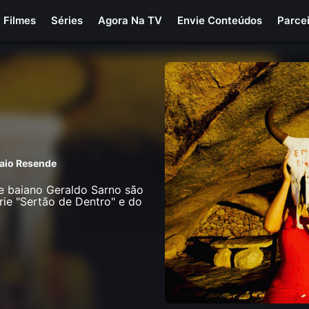
Filmes
Séries
Agora Na TV
Envie Conteúdos
Parce
aio Resende
 e baiano Geraldo Sarno são
rie "Sertão de Dentro" e do