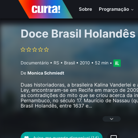
Sobre
Programação
Doce Brasil Holandês
Documentário
•
RS • Brasil
• 2010 • 52 min
•
De
Monica Schmiedt
Duas historiadoras, a brasileira Kalina Vanderlei 
Ley, encontraram-se em Recife em março de 2009 
as contradições do mito que se criou acerca da i
Pernambuco, no século 17. Maurício de Nassau (qu
Brasil Holandês, entre 1637 e
...
Avise-me quando disponível
(14)