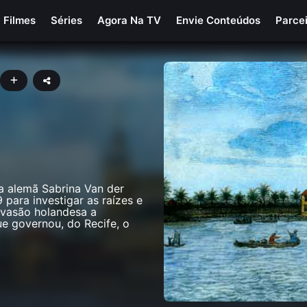
Filmes
Séries
Agora Na TV
Envie Conteúdos
Parce
e a alemã Sabrina Van der
para investigar as raízes e
nvasão holandesa a
e governou, do Recife, o