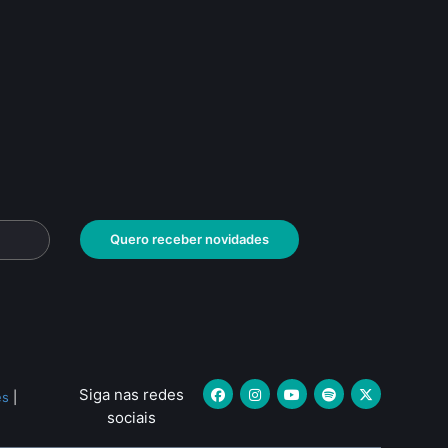
Quero receber novidades
Siga nas redes
es
|
sociais