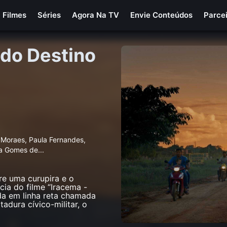
Filmes
Séries
Agora Na TV
Envie Conteúdos
Parce
 do Destino
 Moraes, Paula Fernandes,
na Gomes de
...
re uma curupira e o
ia do filme “Iracema -
a em linha reta chamada
tadura cívico-militar, o