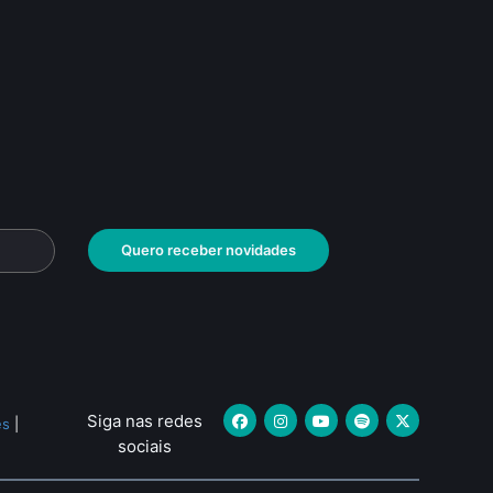
Quero receber novidades
Siga nas redes
es
|
sociais