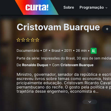
Sobre
Programação
Cristovam Buarque
Documentário
•
DF • Brasil
• 2011 • 26 min
•
Parte da série:
Impressões do Brasil, 30 eps de (em médi
De
Ronaldo Duque
•
Com
Cristovam Buarque
Ministro, governador, senador da república e escr
escreveu livros sobre temas como economia, histó
pricipalmente educação. Cristovam Ricardo Caval
pernambucano do recife. O gosto pela política e p
trajetória desse engenheiro, economista e
...