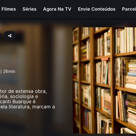
Filmes
Séries
Agora Na TV
Envie Conteúdos
Parce
a) 26min
itor de extensa obra,
ria, sociologia e
canti Buarque é
ela literatura, marcam a