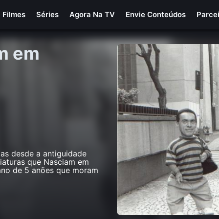
Filmes
Séries
Agora Na TV
Envie Conteúdos
Parce
am em
as desde a antiguidade
Criaturas que Nasciam em
iano de 5 anões que moram