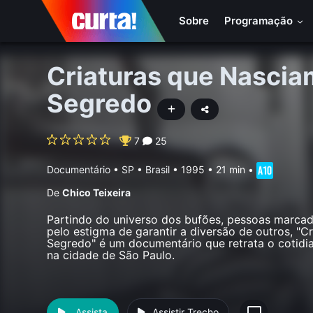
Sobre
Programação
Criaturas que Nasci
Segredo
7
25
Documentário
•
SP • Brasil
• 1995 • 21 min
•
De
Chico Teixeira
Partindo do universo dos bufões, pessoas marcad
pelo estigma de garantir a diversão de outros, "
Segredo" é um documentário que retrata o cotid
na cidade de São Paulo.
Assista
Assistir Trecho