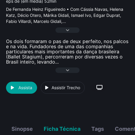
eps de (em média) 52min
De Fernanda Heinz Figueiredo • Com Cássia Navas, Helena
Katz, Décio Otero, Márika Gidali, Ismael Ivo, Edgar Duprat,
Fabio Villardi, Marcelo Gidali,
...
Os dois formaram o pas de deux perfeito, nos palcos
e na vida. Fundadores de uma das companhias
particulares mais importantes da dança brasileira
(Ballet Stagium), percorreram por diversas vezes o
Brasil inteiro, levando
...
Assista
Assistir Trecho
Sinopse
Ficha Técnica
Tags
Coment