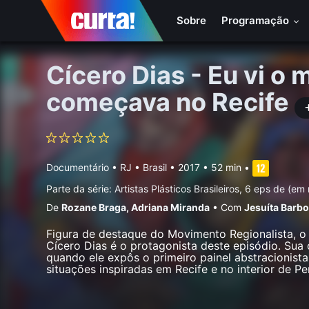
Sobre
Programação
Cícero Dias - Eu vi o
começava no Recife
Documentário
•
RJ • Brasil
• 2017 • 52 min
•
Parte da série:
Artistas Plásticos Brasileiros, 6 eps de (e
De
Rozane Braga
,
Adriana Miranda
•
Com
Jesuí­ta Barb
Figura de destaque do Movimento Regionalista, 
Cícero Dias é o protagonista deste episódio. Sua
quando ele expôs o primeiro painel abstracionista 
situações inspiradas em Recife e no interior de 