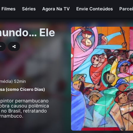
Filmes
Séries
Agora Na TV
Envie Conteúdos
Parce
 mundo… Ele
m média) 52min
osa (como Cí­cero Dias)
o pintor pernambucano
 obra causou polêmica
no Brasil, retratando
Pernambuco.