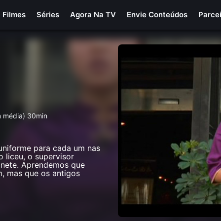
Filmes
Séries
Agora Na TV
Envie Conteúdos
Parce
m média) 30min
uniforme para cada um nas
o liceu, o supervisor
rçonete. Aprendemos que
, mas que os antigos