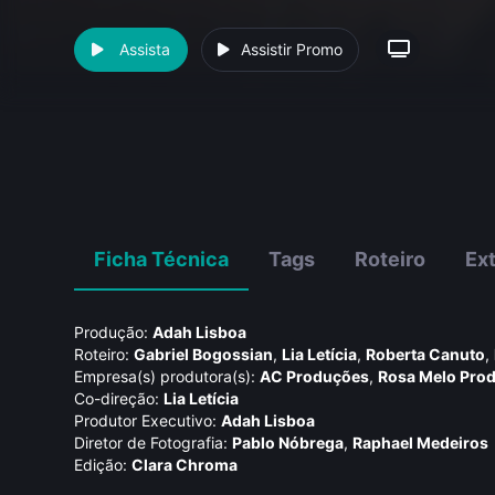
Assista
Assistir Promo
Ficha Técnica
Tags
Roteiro
Ex
Produção:
Adah Lisboa
Roteiro:
Gabriel Bogossian
,
Lia Letí­cia
,
Roberta Canuto
,
Empresa(s) produtora(s):
AC Produções
,
Rosa Melo Produ
Co-direção:
Lia Letí­cia
Produtor Executivo:
Adah Lisboa
Diretor de Fotografia:
Pablo Nóbrega
,
Raphael Medeiros
Edição:
Clara Chroma