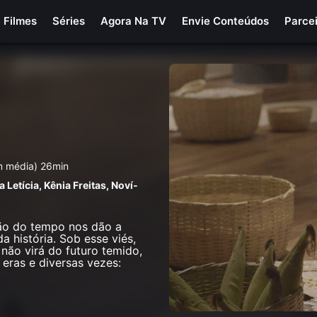
Filmes
Séries
Agora Na TV
Envie Conteúdos
Parce
em média) 26min
a Letí­cia
,
Kênia Freitas
,
Noví­
ão do tempo nos dão a
 história. Sob esse viés,
 não virá do futuro temido,
eras e diversas vezes: