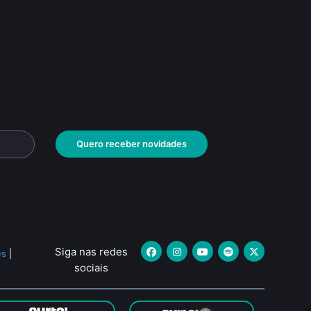
Quero receber novidades
Siga nas redes
es
|
sociais