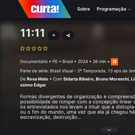
Sobre
Programação
11:11
Documentário
•
PE • Brasil
• 2024 • 26 min
•
Parte da série:
Brasil Visual - 2ª Temporada, 13 eps de (
De
Rosa Melo
•
Com
Sidarta Ribeiro
,
Bruno Moreschi
,
Li
ssimo Edgar
Formas divergentes de organização e compreens
possibilidade de romper com a concepção linear da
os entrevistados nos levam a intuir que a distopia
ou o fim do mundo, uma vez que ela já chegou há 
escravização, destruição
...