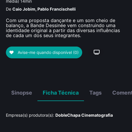
média) 14min
De
Caio Jobim
,
Pablo Francischelli
Com uma proposta dançante e um som cheio de
balanço, a Bande Dessinée vem construindo uma
identidade original a partir das diversas influências
de cada um dos seus integrantes.
Avise-me quando disponível
(0)
Sinopse
Ficha Técnica
Tags
Coment
Empresa(s) produtora(s):
DobleChapa Cinematografia