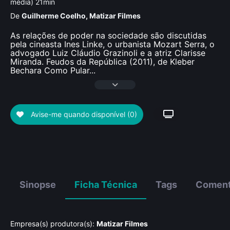
média) 21min
De
Guilherme Coelho
,
Matizar Filmes
As relações de poder na sociedade são discutidas
pela cineasta Ines Linke, o urbanista Mozart Serra, o
advogado Luiz Cláudio Grazinoli e a atriz Clarisse
Miranda. Feudos da República (2011), de Kleber
Bechara Como Pular
...
Avise-me quando disponível
(0)
Sinopse
Ficha Técnica
Tags
Coment
Empresa(s) produtora(s):
Matizar Filmes