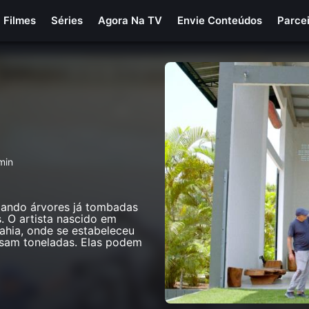
Filmes
Séries
Agora Na TV
Envie Conteúdos
Parce
min
mando árvores já tombadas
. O artista nascido em
ahia, onde se estabeleceu
sam toneladas. Elas podem