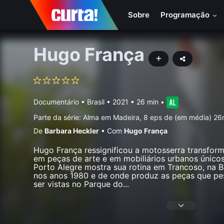
Sobre
Programação
Hugo França
Documentário
•
Brasil
• 2021 • 26 min
•
Parte da série:
Alma em Madeira, 8 eps de (em média) 26
De
Barbara Heckler
•
Com
Hugo França
Hugo França ressignificou a motosserra transfor
em peças de arte e em mobiliários urbanos únicos
Porto Alegre mostra sua rotina em Trancoso, na B
nos anos 1980 e de onde produz as peças que pe
ser vistas no Parque do
...