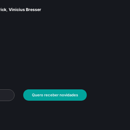
ick
,
Vinicius Bresser
Quero receber novidades