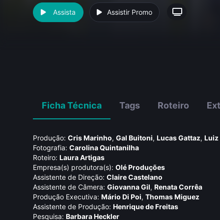
Assista
Assistir Promo
Ficha Técnica
Tags
Roteiro
Ex
Produção:
Cris Marinho
,
Gal Buitoni
,
Lucas Gattaz
,
Luiz
Fotografia:
Carolina Quintanilha
Roteiro:
Laura Artigas
Empresa(s) produtora(s):
Olé Produções
Assistente de Direção:
Claire Castelano
Assistente de Câmera:
Giovanna Gil
,
Renata Corrêa
Produção Executiva:
Mário Di Poi
,
Thomas Miguez
Assistente de Produção:
Henrique de Freitas
Pesquisa:
Barbara Heckler