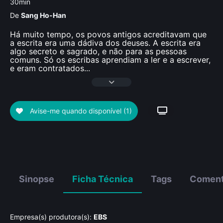
30min
De
Sang Ho-Han
Há muito tempo, os povos antigos acreditavam que
a escrita era uma dádiva dos deuses. A escrita era
algo secreto e sagrado, e não para as pessoas
comuns. Só os escribas aprendiam a ler e a escrever,
e eram contratados
...
Avise-me quando disponível
(1)
Sinopse
Ficha Técnica
Tags
Coment
Empresa(s) produtora(s):
EBS