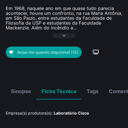
Em 1968, naquele ano em que quase tudo parecia
acontecer, houve um confronto, na rua Maria Antônia,
em São Paulo, entre estudantes da Faculdade de
Filosofia da USP e estudantes da Faculdade
Mackenzie. Além do incêndio e
...
Avise-me quando disponível
(15)
Sinopse
Ficha Técnica
Tags
Coment
Empresa(s) produtora(s):
Laboratório Cisco