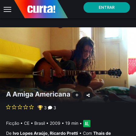
ENTRAR
A Amiga Americana
3
3
Ficção
•
CE • Brasil
• 2009 • 19 min
•
De
Ivo Lopes Araújo
,
Ricardo Pretti
•
Com
Thais de