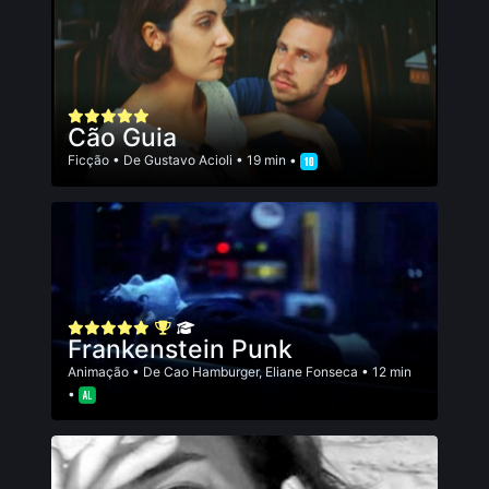
Cão Guia
Ficção
• De
Gustavo Acioli
• 19 min •
Frankenstein Punk
Animação
• De
Cao Hamburger
,
Eliane Fonseca
• 12 min
•