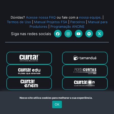
Dúvidas?
Acesse nossa FAQ
ou fale com a
nossa equipe
.
|
Termos de Uso
|
Manual Projetos FSA
|
Parceiros
|
Manual para
Produtores
|
Programação ANCINE
Siga nas redes sociais
Canal Curta © 2024. Todos os direitos reservados. Feito com
Nosso site utiliza cookies para melhorar a sua experiência.
no Rio de Janeiro
OK